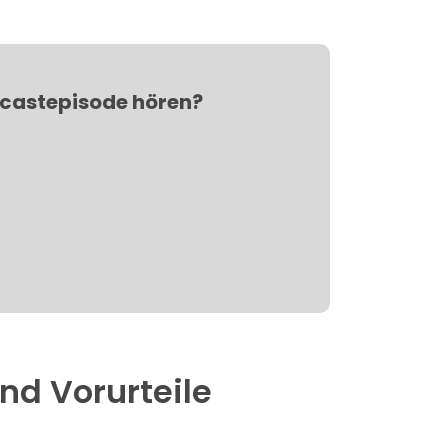
dcastepisode hören?
nd Vorurteile