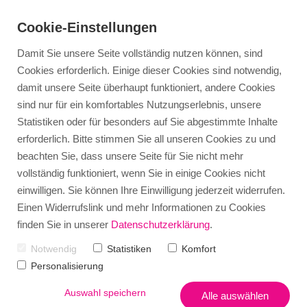
Cookie-Einstellungen
Damit Sie unsere Seite vollständig nutzen können, sind
Cookies erforderlich. Einige dieser Cookies sind notwendig,
damit unsere Seite überhaupt funktioniert, andere Cookies
Storytelling im
sind nur für ein komfortables Nutzungserlebnis, unsere
Statistiken oder für besonders auf Sie abgestimmte Inhalte
Network Marketing:
erforderlich. Bitte stimmen Sie all unseren Cookies zu und
beachten Sie, dass unsere Seite für Sie nicht mehr
So wird Deine
vollständig funktioniert, wenn Sie in einige Cookies nicht
Geschichte zum
einwilligen. Sie können Ihre Einwilligung jederzeit widerrufen.
Einen Widerrufslink und mehr Informationen zu Cookies
Kundenmagnet
finden Sie in unserer
Datenschutzerklärung
.
Notwendig
Statistiken
Komfort
Personalisierung
VON
ELKE WOLLSCHON
Auswahl speichern
Alle auswählen